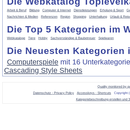
Die Webkatalog Toplevelk
Arbeit & Beruf
Bildung
Computer & Internet
Dienstleistungen
Erholung & Sport
Ge
Nachrichten & Medien
Referenzen
Region
Shopping
Unterhaltung
Urlaub & Reis
Die Top 5 Kategorien im 
Webkataloge
Tiere
Hobby
Sachverständige & Baubetreuer
Spielwaren
Die Neuesten Kategorien 
Computerspiele
mit 16 Unterkategori
Cascading Style Sheets
Quality monitored by q
Datenschutz - Privacy Policy
Accesskeys - Shortcuts
Copyright 
Kategoriebeschreibung erstellen und 3