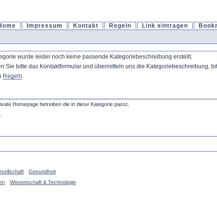
Home
Impressum
Kontakt
Regeln
Link eintragen
Book
tegorie wurde leider noch keine passende Kategoriebeschreibung erstellt.
 bitte das Kontaktformular und übermitteln uns die Kategoriebeschreibung, bitte
en
Regeln
.
private Homepage betreiben die in diese Kategorie passt,
.
sellschaft
Gesundheit
en
Wissenschaft & Technologie