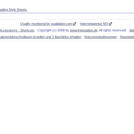
ding Style Sheets
Quality monitored by qualidator.com
Internetagentur MV
Accesskeys - Shortcuts
Copyright (c) 2008 by
www.freestation.de
. All rights reserved!
Si
ategoriebeschreibung erstellen und 3 Backlinks erhalten
Nutzungsbedingungen
Newslette