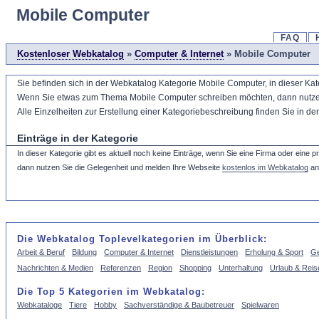
Mobile Computer
FAQ
Kostenloser Webkatalog
»
Computer & Internet
» Mobile Computer
Sie befinden sich in der Webkatalog Kategorie Mobile Computer, in dieser Ka
Wenn Sie etwas zum Thema Mobile Computer schreiben möchten, dann nutzen Sie
Alle Einzelheiten zur Erstellung einer Kategoriebeschreibung finden Sie in d
Einträge in der Kategorie
In dieser Kategorie gibt es aktuell noch keine Einträge, wenn Sie eine Firma oder eine 
dann nutzen Sie die Gelegenheit und melden Ihre Webseite
kostenlos im Webkatalog
an
Die Webkatalog Toplevelkategorien im Überblick:
Arbeit & Beruf
Bildung
Computer & Internet
Dienstleistungen
Erholung & Sport
Ge
Nachrichten & Medien
Referenzen
Region
Shopping
Unterhaltung
Urlaub & Reis
Die Top 5 Kategorien im Webkatalog:
Webkataloge
Tiere
Hobby
Sachverständige & Baubetreuer
Spielwaren