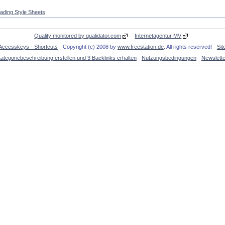
ding Style Sheets
Quality monitored by qualidator.com
Internetagentur MV
Accesskeys - Shortcuts
Copyright (c) 2008 by
www.freestation.de
. All rights reserved!
Si
ategoriebeschreibung erstellen und 3 Backlinks erhalten
Nutzungsbedingungen
Newslette