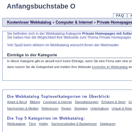
Anfangsbuchstabe O
FAQ
Kostenloser Webkatalog
»
Computer & Internet
»
Private Homepage
Sie befinden sich in der Webkatalog Kategorie
Private Homepages mit Anfa
Sie haben hier die Möglichkeit Ihre Webseite zum Thema Private Homepage
Viel Spaß beim stöbern im Webkatalog wünscht Ihnen der Webmaster.
Einträge in der Kategorie
In dieser Kategorie gibt es aktuell noch keine Einträge, wenn Sie eine Firma oder eine 
dann nutzen Sie die Gelegenheit und melden Ihre Webseite
kostenlos im Webkatalog
an
Die Webkatalog Toplevelkategorien im Überblick:
Arbeit & Beruf
Bildung
Computer & Internet
Dienstleistungen
Erholung & Sport
Ge
Nachrichten & Medien
Referenzen
Region
Shopping
Unterhaltung
Urlaub & Reis
Die Top 5 Kategorien im Webkatalog:
Webkataloge
Tiere
Hobby
Sachverständige & Baubetreuer
Spielwaren