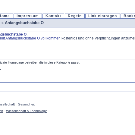
Home
Impressum
Kontakt
Regeln
Link eintragen
Book
s
» Anfangsbuchstabe O
ngsbuchstabe O
.
s mit Anfangsbuchstabe O vollkommen
kostenlos und ohne Verpflichtungen anzume
private Homepage betreiben die in diese Kategorie passt,
.
sellschaft
Gesundheit
en
Wissenschaft & Technologie