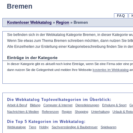
Bremen
FAQ
Kostenloser Webkatalog
»
Region
» Bremen
Sie befinden sich in der Webkatalog Kategorie Bremen, in dieser Kategorie w
Wenn Sie etwas zum Thema Bremen schreiben möchten, dann nutzen Sie bitte da
Alle Einzelheiten zur Erstellung einer Kategoriebeschreibung finden Sie in d
Einträge in der Kategorie
In dieser Kategorie gibt es aktuell noch keine Einträge, wenn Sie eine Firma oder eine 
dann nutzen Sie die Gelegenheit und melden Ihre Webseite
kostenlos im Webkatalog
an
Die Webkatalog Toplevelkategorien im Überblick:
Arbeit & Beruf
Bildung
Computer & Internet
Dienstleistungen
Erholung & Sport
Ge
Nachrichten & Medien
Referenzen
Region
Shopping
Unterhaltung
Urlaub & Reis
Die Top 5 Kategorien im Webkatalog:
Webkataloge
Tiere
Hobby
Sachverständige & Baubetreuer
Spielwaren