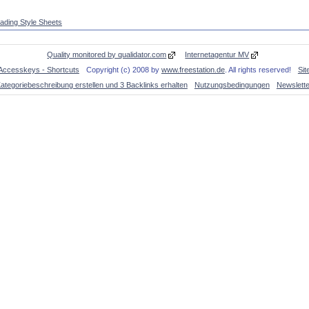
ding Style Sheets
Quality monitored by qualidator.com
Internetagentur MV
Accesskeys - Shortcuts
Copyright (c) 2008 by
www.freestation.de
. All rights reserved!
Si
ategoriebeschreibung erstellen und 3 Backlinks erhalten
Nutzungsbedingungen
Newslette