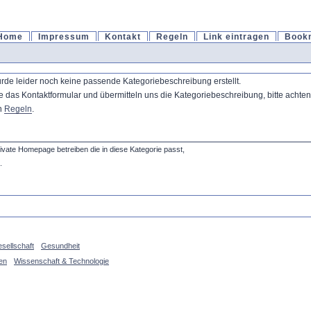
Home
Impressum
Kontakt
Regeln
Link eintragen
Book
urde leider noch keine passende Kategoriebeschreibung erstellt.
s Kontaktformular und übermitteln uns die Kategoriebeschreibung, bitte achten S
en
Regeln
.
private Homepage betreiben die in diese Kategorie passt,
.
sellschaft
Gesundheit
en
Wissenschaft & Technologie