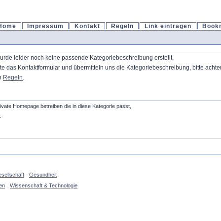
Home
Impressum
Kontakt
Regeln
Link eintragen
Book
wurde leider noch keine passende Kategoriebeschreibung erstellt.
as Kontaktformular und übermitteln uns die Kategoriebeschreibung, bitte achten 
en
Regeln
.
private Homepage betreiben die in diese Kategorie passt,
.
sellschaft
Gesundheit
en
Wissenschaft & Technologie