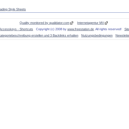
ding Style Sheets
Quality monitored by qualidator.com
Internetagentur MV
Accesskeys - Shortcuts
Copyright (c) 2008 by
www.freestation.de
. All rights reserved!
Si
ategoriebeschreibung erstellen und 3 Backlinks erhalten
Nutzungsbedingungen
Newslette