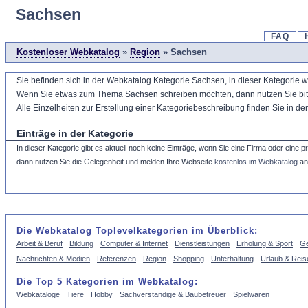
Sachsen
FAQ
Kostenloser Webkatalog
»
Region
» Sachsen
Sie befinden sich in der Webkatalog Kategorie Sachsen, in dieser Kategorie 
Wenn Sie etwas zum Thema Sachsen schreiben möchten, dann nutzen Sie bitte d
Alle Einzelheiten zur Erstellung einer Kategoriebeschreibung finden Sie in d
Einträge in der Kategorie
In dieser Kategorie gibt es aktuell noch keine Einträge, wenn Sie eine Firma oder eine 
dann nutzen Sie die Gelegenheit und melden Ihre Webseite
kostenlos im Webkatalog
an
Die Webkatalog Toplevelkategorien im Überblick:
Arbeit & Beruf
Bildung
Computer & Internet
Dienstleistungen
Erholung & Sport
Ge
Nachrichten & Medien
Referenzen
Region
Shopping
Unterhaltung
Urlaub & Reis
Die Top 5 Kategorien im Webkatalog:
Webkataloge
Tiere
Hobby
Sachverständige & Baubetreuer
Spielwaren