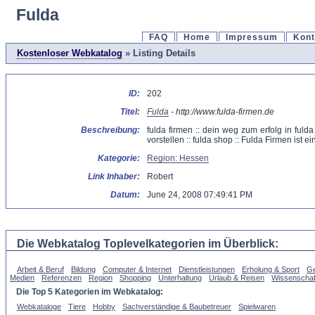
Fulda
FAQ
Home
Impressum
Kont
Kostenloser Webkatalog
» Listing Details
ID:
202
Titel:
Fulda
- http://www.fulda-firmen.de
Beschreibung:
fulda firmen :: dein weg zum erfolg in fulda
vorstellen :: fulda shop :: Fulda Firmen ist
Kategorie:
Region: Hessen
Link Inhaber:
Robert
Datum:
June 24, 2008 07:49:41 PM
Die Webkatalog Toplevelkategorien im Überblick:
Arbeit & Beruf
Bildung
Computer & Internet
Dienstleistungen
Erholung & Sport
Ge
Medien
Referenzen
Region
Shopping
Unterhaltung
Urlaub & Reisen
Wissenschaf
Die Top 5 Kategorien im Webkatalog:
Webkataloge
Tiere
Hobby
Sachverständige & Baubetreuer
Spielwaren