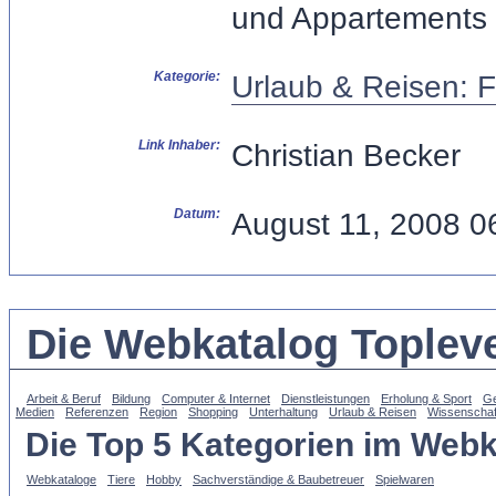
und Appartements 
Kategorie:
Urlaub & Reisen:
Link Inhaber:
Christian Becker
Datum:
August 11, 2008 0
Die Webkatalog Topleve
Arbeit & Beruf
Bildung
Computer & Internet
Dienstleistungen
Erholung & Sport
Ge
Medien
Referenzen
Region
Shopping
Unterhaltung
Urlaub & Reisen
Wissenschaf
Die Top 5 Kategorien im Webk
Webkataloge
Tiere
Hobby
Sachverständige & Baubetreuer
Spielwaren