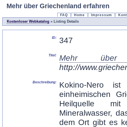
Mehr über Griechenland erfahren
FAQ
Home
Impressum
Kont
Kostenloser Webkatalog
» Listing Details
ID:
347
Titel:
Mehr über G
http://www.grieche
Beschreibung:
Kokino-Nero is
einheimischen Gr
Heilquelle mi
Mineralwasser, da
dem Ort gibt es k