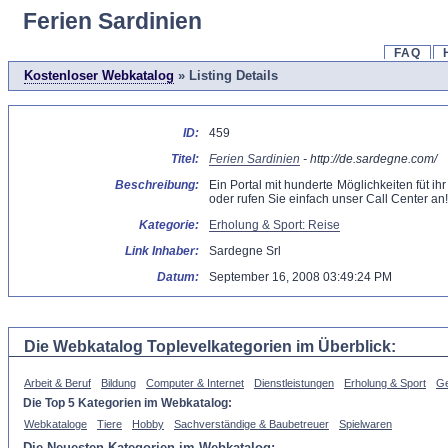
Ferien Sardinien
FAQ
Kostenloser Webkatalog
» Listing Details
ID:
459
Titel:
Ferien Sardinien
- http://de.sardegne.com/
Beschreibung:
Ein Portal mit hunderte Möglichkeiten füt i
oder rufen Sie einfach unser Call Center an
Kategorie:
Erholung & Sport: Reise
Link Inhaber:
Sardegne Srl
Datum:
September 16, 2008 03:49:24 PM
Die Webkatalog Toplevelkategorien im Überblick:
Arbeit & Beruf
Bildung
Computer & Internet
Dienstleistungen
Erholung & Sport
Ge
Die Top 5 Kategorien im Webkatalog:
Webkataloge
Tiere
Hobby
Sachverständige & Baubetreuer
Spielwaren
Die Neuesten Kategorien im Webkatalog: