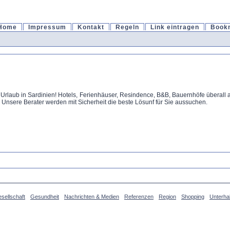
Home
Impressum
Kontakt
Regeln
Link eintragen
Book
hr Urlaub in Sardinien! Hotels, Ferienhäuser, Resindence, B&B, Bauernhöfe überall
! Unsere Berater werden mit Sicherheit die beste Lösunf für Sie aussuchen.
sellschaft
Gesundheit
Nachrichten & Medien
Referenzen
Region
Shopping
Unterha