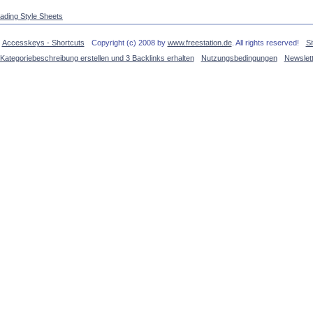
ding Style Sheets
Accesskeys - Shortcuts
Copyright (c) 2008 by
www.freestation.de
. All rights reserved!
S
Kategoriebeschreibung erstellen und 3 Backlinks erhalten
Nutzungsbedingungen
Newslet