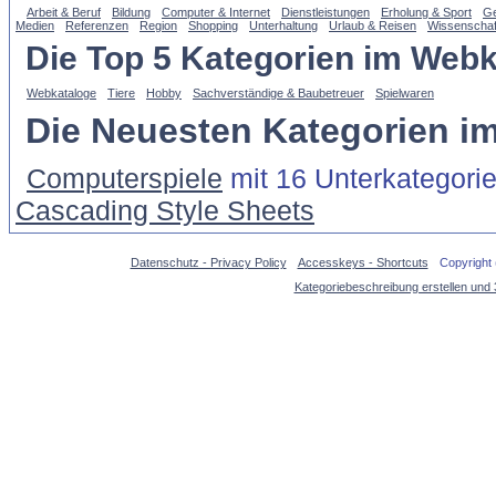
Arbeit & Beruf
Bildung
Computer & Internet
Dienstleistungen
Erholung & Sport
Ge
Medien
Referenzen
Region
Shopping
Unterhaltung
Urlaub & Reisen
Wissenschaf
Die Top 5 Kategorien im Webk
Webkataloge
Tiere
Hobby
Sachverständige & Baubetreuer
Spielwaren
Die Neuesten Kategorien i
Computerspiele
mit 16 Unterkategori
Cascading Style Sheets
Datenschutz - Privacy Policy
Accesskeys - Shortcuts
Copyright
Kategoriebeschreibung erstellen und 