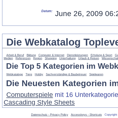
Datum:
June 26, 2009 06
Die Webkatalog Topleve
Arbeit & Beruf
Bildung
Computer & Internet
Dienstleistungen
Erholung & Sport
Ge
Medien
Referenzen
Region
Shopping
Unterhaltung
Urlaub & Reisen
Wissenschaf
Die Top 5 Kategorien im Webk
Webkataloge
Tiere
Hobby
Sachverständige & Baubetreuer
Spielwaren
Die Neuesten Kategorien i
Computerspiele
mit 16 Unterkategori
Cascading Style Sheets
Datenschutz - Privacy Policy
Accesskeys - Shortcuts
Copyright