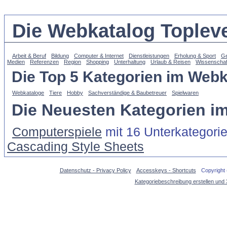
Die Webkatalog Topleve
Arbeit & Beruf
Bildung
Computer & Internet
Dienstleistungen
Erholung & Sport
Ge
Medien
Referenzen
Region
Shopping
Unterhaltung
Urlaub & Reisen
Wissenschaf
Die Top 5 Kategorien im Webk
Webkataloge
Tiere
Hobby
Sachverständige & Baubetreuer
Spielwaren
Die Neuesten Kategorien i
Computerspiele
mit 16 Unterkategori
Cascading Style Sheets
Datenschutz - Privacy Policy
Accesskeys - Shortcuts
Copyright
Kategoriebeschreibung erstellen und 