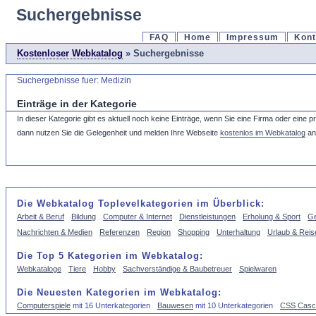
Suchergebnisse
FAQ
Home
Impressum
Kont
Kostenloser Webkatalog
» Suchergebnisse
Suchergebnisse fuer: Medizin
Einträge in der Kategorie
In dieser Kategorie gibt es aktuell noch keine Einträge, wenn Sie eine Firma oder eine 
dann nutzen Sie die Gelegenheit und melden Ihre Webseite
kostenlos im Webkatalog
an
Die Webkatalog Toplevelkategorien im Überblick:
Arbeit & Beruf
Bildung
Computer & Internet
Dienstleistungen
Erholung & Sport
Ge
Nachrichten & Medien
Referenzen
Region
Shopping
Unterhaltung
Urlaub & Reis
Die Top 5 Kategorien im Webkatalog:
Webkataloge
Tiere
Hobby
Sachverständige & Baubetreuer
Spielwaren
Die Neuesten Kategorien im Webkatalog:
Computerspiele
mit 16 Unterkategorien
Bauwesen
mit 10 Unterkategorien
CSS Casca