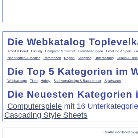
Die Webkatalog Toplevelk
Arbeit & Beruf
Bildung
Computer & Internet
Dienstleistungen
Erholung & Sport
Ge
Nachrichten & Medien
Referenzen
Region
Shopping
Unterhaltung
Urlaub & Reis
Die Top 5 Kategorien im 
Webkataloge
Tiere
Hobby
Sachverständige & Baubetreuer
Spielwaren
Die Neuesten Kategorien 
Computerspiele
mit 16 Unterkategori
Cascading Style Sheets
Quality monitored by q